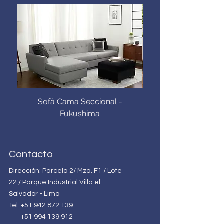
Sofá Cama Seccional -
Sofá Cama Queen -
Fukushima
Contacto
Dirección:
Parcela 2/ Mza. F1 / Lote
22 / Parque Industrial Villa el
Salvador - Lima
T
el:
+51 942 872 139
+51 994 139 912