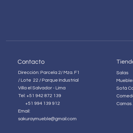
Contacto
Tiend
Dirección:
Parcela 2/ Mza. F1
Salas
/ Lote 22 / Parque Industrial
Mueble
Villa el Salvador - Lima
Sofá C
T
el: +51 942 872 139
Comed
+51 994 139 912
Camas 
Email:
sakuraymueble@gmail.com