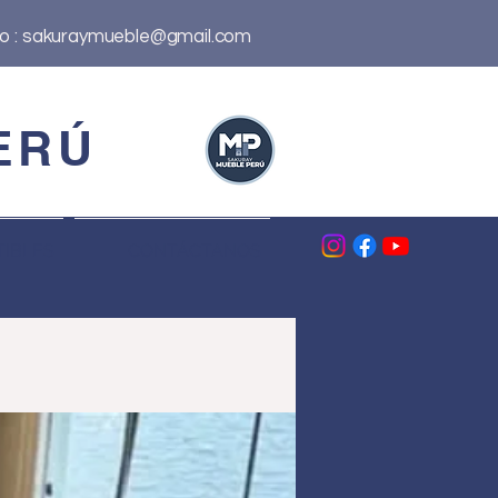
o :
sakuraymueble@gmail.com
ERÚ
IBLES
CONTÁCTANOS