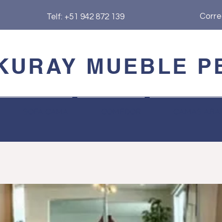
Corre
Telf: +51 942 872 139
KURAY MUEBLE P
SOFÁ CAMA
COMEDOR
CAMAS ABAT